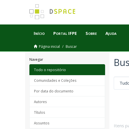
Início
Portal IFPE
Sobre
Ajuda
Página inicial
Buscar
Bus
Navegar
Todo o repositório
Comunidades e Coleções
Por data do documento
Autores
Títulos
Assuntos
Itens p