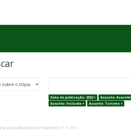
car
Data de publicação: 2022 ×
Assunto: Acessibi
Assunto: Inclusão ×
Assunto: Turismo ×
ara a visualização no momento 1-1 of 1