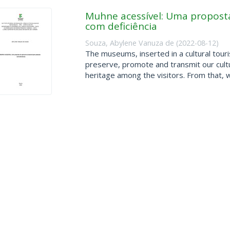
Muhne acessível: Uma proposta 
com deficiência
Souza, Abylene Vanuza de
(
2022-08-12
)
The museums, inserted in a cultural tour
preserve, promote and transmit our cultu
heritage among the visitors. From that, w