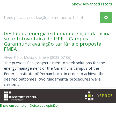
Show Advanced Filters
Itens para a visualização no momento 1-1 of
1
Gestão da energia e da manutenção da usina
solar fotovoltaica do IFPE – Campus
Garanhuns: avaliação tarifária e proposta
FMEA
Alves Filho, Múcio d'Emery
(
2023-07-06
)
The present final project aimed to seek solutions for the
energy management of the Garanhuns campus of the
Federal Institute of Pernambuco. In order to achieve the
desired outcomes, two fundamental procedures were
carried ...
Entre em contato
|
Deixe sua opinião