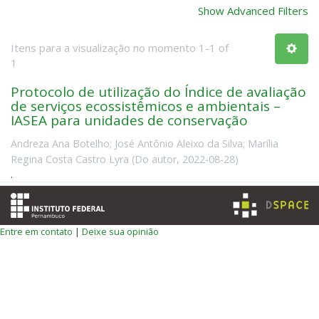
Show Advanced Filters
Itens para a visualização no momento 1-1 of
1
Protocolo de utilização do Índice de avaliação
de serviços ecossistêmicos e ambientais –
IASEA para unidades de conservação
Andreza Ana Botelho
;
José Antônio Aleixo da Silva
;
Marília
Regina Costa Castro Lyra
(
Do autor
,
2022-08-28
)
.
Entre em contato
|
Deixe sua opinião