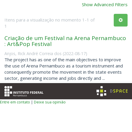
Show Advanced Filters
Itens para a visualização no momento 1-1 of
1
Criação de um Festival na Arena Pernambuco
: Art&Pop Festival
Anjos, Rick André Correia dos
(
2022-08-17
)
The project has as one of the main objectives to improve
the use of Arena Pernambuco as a tourism instrument and
consequently promote the movement in the state events
sector, generating income and jobs directly and ...
Entre em contato
|
Deixe sua opinião