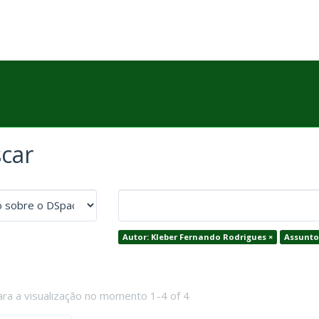
car
Autor: Kleber Fernando Rodrigues ×
Assunto
ara a visualização no momento 1-4 of 4