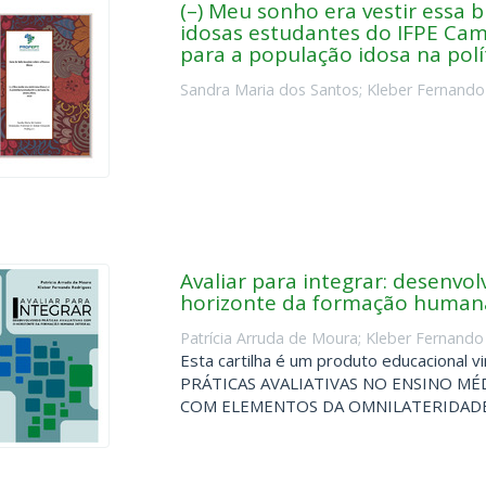
(–) Meu sonho era vestir essa b
idosas estudantes do IFPE Camp
para a população idosa na polít
Sandra Maria dos Santos
;
Kleber Fernando
Avaliar para integrar: desenvol
horizonte da formação humana
Patrícia Arruda de Moura
;
Kleber Fernando
Esta cartilha é um produto educacional v
PRÁTICAS AVALIATIVAS NO ENSINO M
COM ELEMENTOS DA OMNILATERIDADE NO