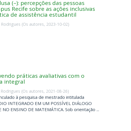
lusa (–): percepções das pessoas
us Recife sobre as ações inclusivas
ica de assistência estudantil
 Rodrigues
(
Os autores
,
2023-10-02
)
vendo práticas avaliativas com o
 integral
 Rodrigues
(
Os autores
,
2021-08-26
)
inculado à pesquisa de mestrado intitulada
ÉDIO INTEGRADO EM UM POSSÍVEL DIÁLOGO
 ENSINO DE MATEMÁTICA. Sob orientação ...