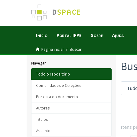
Início
Portal IFPE
Sobre
Ajuda
Página inicial
Buscar
Bus
Navegar
Todo o repositório
Comunidades e Coleções
Por data do documento
Autores
Títulos
Itens p
Assuntos