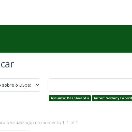
car
Assunto: Dashboard ×
Autor: Gerlany Lacerd
ara a visualização no momento 1-1 of 1