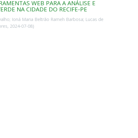
RRAMENTAS WEB PARA A ANÁLISE E
VERDE NA CIDADE DO RECIFE-PE
valho
;
Ioná Maria Beltrão Rameh Barbosa
;
Lucas de
ores
,
2024-07-08
)