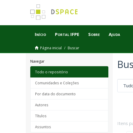
Início
Portal IFPE
Sobre
Ajuda
Página inicial
Buscar
Bus
Navegar
Todo o repositório
Comunidades e Coleções
Por data do documento
Autores
Títulos
Itens p
Assuntos