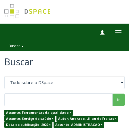
Togg
navig
Buscar
Buscar
Ir
Assunto: Ferramentas da qualidade ×
Assunto: Serviço de saúde ×
Autor: Andrade, Lilian de Freitas ×
Data de publicação: 2022 ×
Assunto: ADMINISTRACAO ×