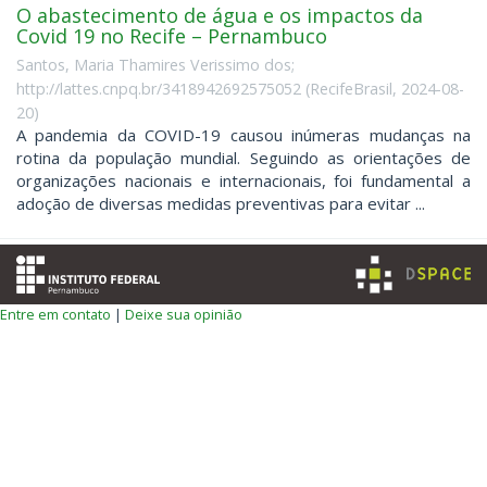
O abastecimento de água e os impactos da
Covid 19 no Recife – Pernambuco
Santos, Maria Thamires Verissimo dos;
http://lattes.cnpq.br/3418942692575052
(
RecifeBrasil
,
2024-08-
20
)
A pandemia da COVID-19 causou inúmeras mudanças na
rotina da população mundial. Seguindo as orientações de
organizações nacionais e internacionais, foi fundamental a
adoção de diversas medidas preventivas para evitar ...
Entre em contato
|
Deixe sua opinião