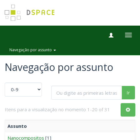
Togg
navig
Navegação por assunto
Navegação por assunto
Ir
Itens para a visualização no momento 1-20 of 31
Assunto
Nanocompositos
[1]