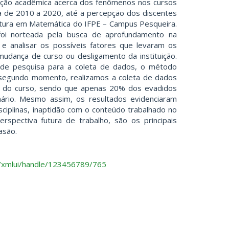
ção acadêmica acerca dos fenômenos nos cursos
a de 2010 a 2020, até a percepção dos discentes
atura em Matemática do IFPE – Campus Pesqueira.
foi norteada pela busca de aprofundamento na
 e analisar os possíveis fatores que levaram os
 mudança de curso ou desligamento da instituição.
 de pesquisa para a coleta de dados, o método
segundo momento, realizamos a coleta de dados
s do curso, sendo que apenas 20% dos evadidos
ário. Mesmo assim, os resultados evidenciaram
sciplinas, inaptidão com o conteúdo trabalhado no
erspectiva futura de trabalho, são os principais
asão.
br/xmlui/handle/123456789/765