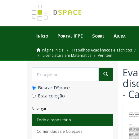
Início
Portal IFPE
Sobre
Ajuda
Página inicial
Trabalhos Acadêmicos e Técnicos
Licenciatura em Matemática
Ver item
Eva
dis
Buscar DSpace
- C
Esta coleção
Navegar
Todo o repositório
Comunidades e Coleções