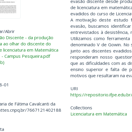
evasão discente desde produ
de licenciatura em matemátic
evadidos do curso de Licenci
A motivação deste estudo 
evasão, buscamos identificar
ar/
Abrir
entrevistados à desistência,
o Discente - da produção
Utilizamos como ferramenta
ca ao olhar do discente do
denominado V de Gowin. No 
e licenciatura em Matemática
junto aos discentes evadido
 - Campus Pesqueira.pdf
responderam nosso question
b)
que as dificuldades com as di
ensino superior e falta de p
motivos que resultaram na ev
8-01
URI
https://repositorio.ifpe.edu.
Maria de Fátima Cavalcanti da
Collections
lattes.cnpq.br/7667121402188
Licenciatura em Matemática
ta