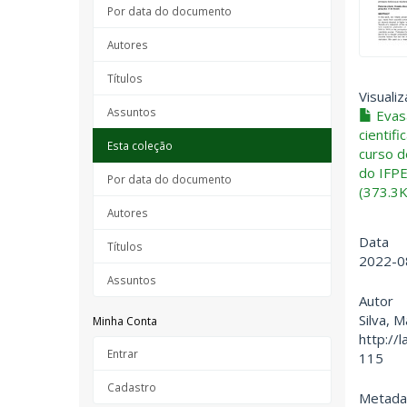
Por data do documento
Autores
Títulos
Visualiz
Assuntos
Evasã
cientifi
Esta coleção
curso d
do IFPE
Por data do documento
(373.3K
Autores
Data
Títulos
2022-0
Assuntos
Autor
Silva, 
Minha Conta
http://
Entrar
115
Cadastro
Metada