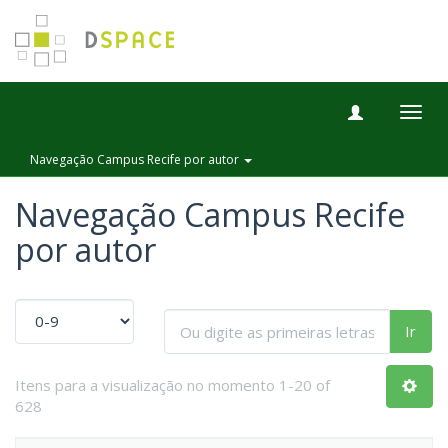
Togg
navig
Navegação Campus Recife por autor
Navegação Campus Recife
por autor
Ir
Itens para a visualização no momento 1-20 of
628