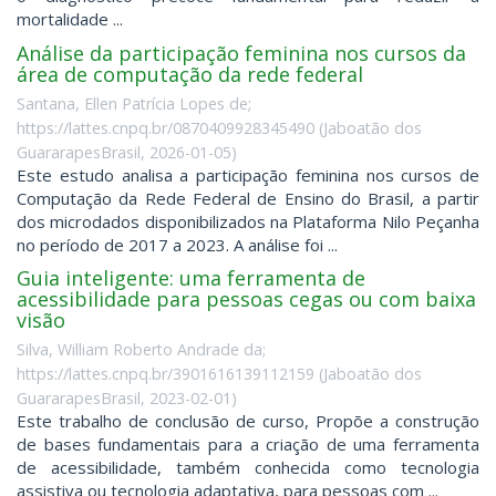
mortalidade ...
Análise da participação feminina nos cursos da
área de computação da rede federal
Santana, Ellen Patrícia Lopes de;
https://lattes.cnpq.br/0870409928345490
(
Jaboatão dos
GuararapesBrasil
,
2026-01-05
)
Este estudo analisa a participação feminina nos cursos de
Computação da Rede Federal de Ensino do Brasil, a partir
dos microdados disponibilizados na Plataforma Nilo Peçanha
no período de 2017 a 2023. A análise foi ...
Guia inteligente: uma ferramenta de
acessibilidade para pessoas cegas ou com baixa
visão
Silva, William Roberto Andrade da;
https://lattes.cnpq.br/3901616139112159
(
Jaboatão dos
GuararapesBrasil
,
2023-02-01
)
Este trabalho de conclusão de curso, Propõe a construção
de bases fundamentais para a criação de uma ferramenta
de acessibilidade, também conhecida como tecnologia
assistiva ou tecnologia adaptativa, para pessoas com ...