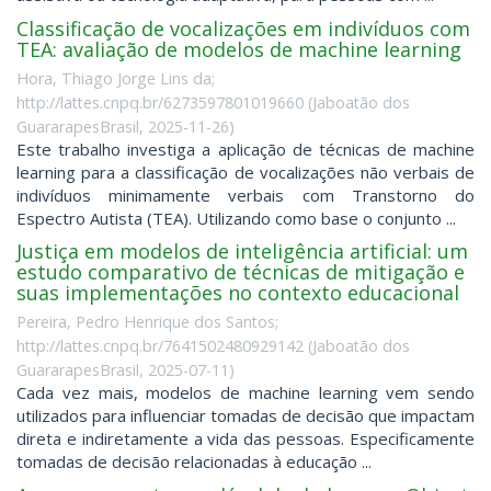
Classificação de vocalizações em indivíduos com
TEA: avaliação de modelos de machine learning
Hora, Thiago Jorge Lins da;
http://lattes.cnpq.br/6273597801019660
(
Jaboatão dos
GuararapesBrasil
,
2025-11-26
)
Este trabalho investiga a aplicação de técnicas de machine
learning para a classificação de vocalizações não verbais de
indivíduos minimamente verbais com Transtorno do
Espectro Autista (TEA). Utilizando como base o conjunto ...
Justiça em modelos de inteligência artificial: um
estudo comparativo de técnicas de mitigação e
suas implementações no contexto educacional
Pereira, Pedro Henrique dos Santos;
http://lattes.cnpq.br/7641502480929142
(
Jaboatão dos
GuararapesBrasil
,
2025-07-11
)
Cada vez mais, modelos de machine learning vem sendo
utilizados para influenciar tomadas de decisão que impactam
direta e indiretamente a vida das pessoas. Especificamente
tomadas de decisão relacionadas à educação ...