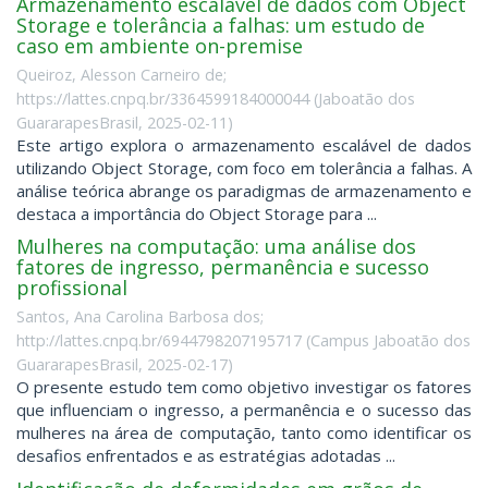
Armazenamento escalável de dados com Object
Storage e tolerância a falhas: um estudo de
caso em ambiente on-premise
Queiroz, Alesson Carneiro de;
https://lattes.cnpq.br/3364599184000044
(
Jaboatão dos
GuararapesBrasil
,
2025-02-11
)
Este artigo explora o armazenamento escalável de dados
utilizando Object Storage, com foco em tolerância a falhas. A
análise teórica abrange os paradigmas de armazenamento e
destaca a importância do Object Storage para ...
Mulheres na computação: uma análise dos
fatores de ingresso, permanência e sucesso
profissional
Santos, Ana Carolina Barbosa dos;
http://lattes.cnpq.br/6944798207195717
(
Campus Jaboatão dos
GuararapesBrasil
,
2025-02-17
)
O presente estudo tem como objetivo investigar os fatores
que influenciam o ingresso, a permanência e o sucesso das
mulheres na área de computação, tanto como identificar os
desafios enfrentados e as estratégias adotadas ...