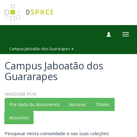
Togg
navig
Campus Jaboatão dos Guararapes
Campus Jaboatão dos
Guararapes
NAVEGAR POR
Por data do documento
Autores
Títulos
Assuntos
Pesquisar nesta comunidade e nas suas coleções: