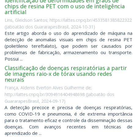
Identificação de deformidades em grãos de
chips de resina PET com o uso de inteligência
artificial
Lins, Gleidson Santos; https://lattes.cnpq.br/4533581385822322
(
Jaboatão dos GuararapesBrasil
,
2024-10-31
)
Este artigo aborda o uso do aprendizado de máquina na
detecção de anomalias visuais em chips de resina PET
(polietileno tereftalato), que podem ser causados por
problemas de fabricação, armazenamento ou transporte.
Possui ...
Classificação de doenças respiratórias a partir
de imagens raio-x de tórax usando redes
neurais
França, Aldenis Everton Alves Guilherme de;
http://lattes.cnpq.br/3094916404948698
(
Jaboatão dos
GuararapesBrasil
,
2024-09-17
)
A detecção precoce e precisa de doenças respiratórias,
como COVID-19 e pneumonia, é de extrema importância
para o tratamento eficaz e controle da disseminação dessas
doenças. Com avanços recentes em técnicas de
aprendizado de ...