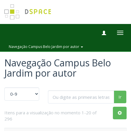
Togg
navig
Navegação Campus Belo Jardim por autor
Navegação Campus Belo
Jardim por autor
Ir
Itens para a visualização no momento 1-20 of
296