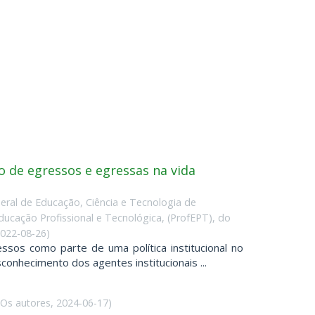
o de egressos e egressas na vida
deral de Educação, Ciência e Tecnologia de
ação Profissional e Tecnológica, (ProfEPT), do
022-08-26
)
os como parte de uma política institucional no
conhecimento dos agentes institucionais ...
Os autores
,
2024-06-17
)