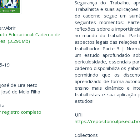
Segurança do Trabalho, ap
Trabalhista e suas aplicações
do caderno segue um sumár
seguintes momentos: Part
ar/
Abrir
reflexões sobre a importânci
to Educacional: Caderno de
no mundo do trabalho. Parte
des. (3.290Mb)
aspectos legais das relações 
trabalhador. Parte 3 | Nor
um estudo aprofundado sob
periculosidade, essenciais pa
5-19
caderno disponibiliza os gaba
permitindo que os discen
aprendizado de forma autônom
 José de Lira Neto
ensino mais dinâmico e int
o José de Melo Filho
trabalhistas e sua aplicação
estudos!
ta
 registro completo
URI
https://repositorio.ifpe.edu
Collections