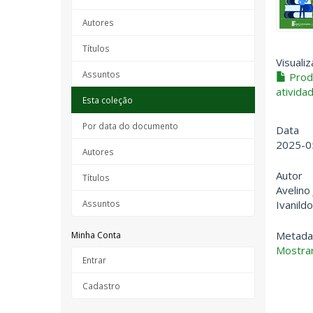
Autores
Títulos
Visualiz
Assuntos
Produ
ativida
Esta coleção
Por data do documento
Data
2025-0
Autores
Autor
Títulos
Avelino
Ivanild
Assuntos
Metada
Minha Conta
Mostrar
Entrar
Cadastro