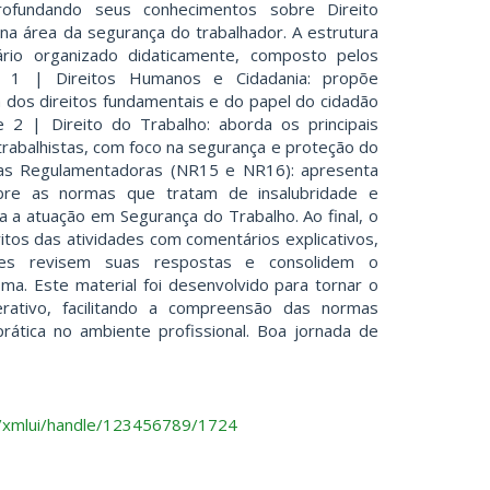
rofundando seus conhecimentos sobre Direito
 na área da segurança do trabalhador. A estrutura
io organizado didaticamente, composto pelos
e 1 | Direitos Humanos e Cidadania: propõe
a dos direitos fundamentais e do papel do cidadão
 2 | Direito do Trabalho: aborda os principais
trabalhistas, com foco na segurança e proteção do
mas Regulamentadoras (NR15 e NR16): apresenta
re as normas que tratam de insalubridade e
ra a atuação em Segurança do Trabalho. Ao final, o
ritos das atividades com comentários explicativos,
tes revisem suas respostas e consolidem o
a. Este material foi desenvolvido para tornar o
erativo, facilitando a compreensão das normas
 prática no ambiente profissional. Boa jornada de
.br/xmlui/handle/123456789/1724