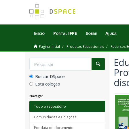
Início
Portal IFPE
Sobre
Ajuda
Página inicial
Produtos Educacionais
Recursos E
Edu
Pro
Buscar DSpace
dis
Esta coleção
Navegar
Todo o repositório
Comunidades e Coleções
Por data do documento