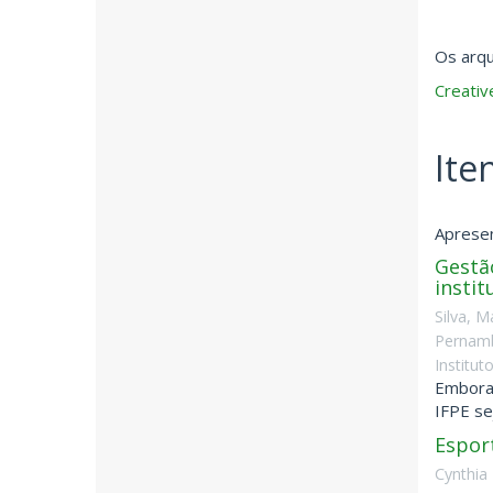
Os arqu
Creati
Ite
Apresen
Gestão
instit
Silva, M
Pernamb
Institu
Embora 
IFPE se
Espor
Cynthia