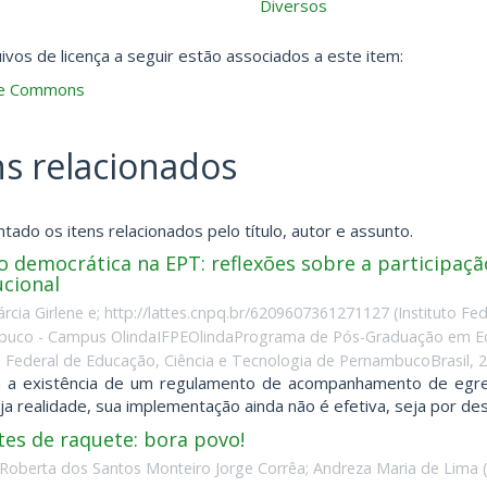
Diversos
ivos de licença a seguir estão associados a este item:
ve Commons
ns relacionados
tado os itens relacionados pelo título, autor e assunto.
 democrática na EPT: reflexões sobre a participaçã
ucional
árcia Girlene e; http://lattes.cnpq.br/6209607361271127
(
Instituto Fe
uco - Campus OlindaIFPEOlindaPrograma de Pós-Graduação em Educ
to Federal de Educação, Ciência e Tecnologia de PernambucoBrasil
,
2
a existência de um regulamento de acompanhamento de egress
ja realidade, sua implementação ainda não é efetiva, seja por des
tes de raquete: bora povo!
 Roberta dos Santos Monteiro Jorge Corrêa
;
Andreza Maria de Lima
(