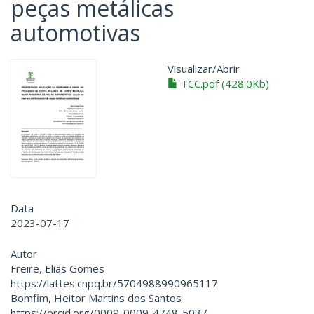
peças metálicas
automotivas
Visualizar/
Abrir
TCC.pdf (428.0Kb)
Data
2023-07-17
Autor
Freire, Elias Gomes
https://lattes.cnpq.br/5704988990965117
Bomfim, Heitor Martins dos Santos
https://orcid.org/0009-0009-4748-5037