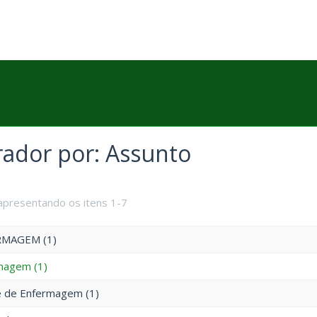
trador por: Assunto
apresentando os itens 1-7
MAGEM (1)
magem (1)
e de Enfermagem (1)