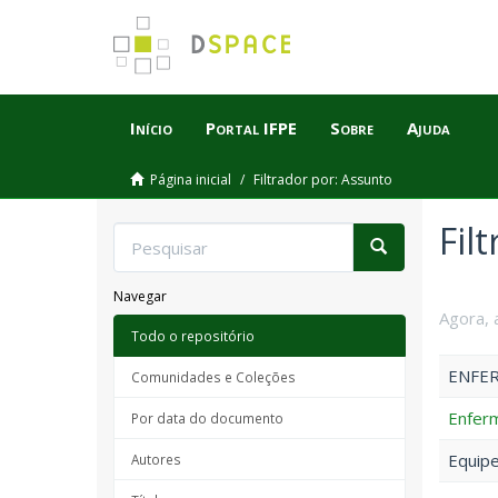
Início
Portal IFPE
Sobre
Ajuda
Página inicial
Filtrador por: Assunto
Fil
Navegar
Agora, 
Todo o repositório
ENFER
Comunidades e Coleções
Enfer
Por data do documento
Equip
Autores