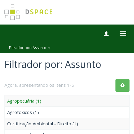
Togg
navig
Filtrador por: Assunto
Filtrador por: Assunto
Agora, apresentando os itens 1-5
Agropecuária (1)
Agrotóxicos (1)
Certificação Ambiental - Direito (1)