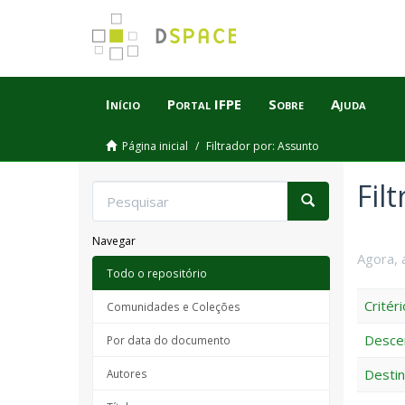
Início
Portal IFPE
Sobre
Ajuda
Página inicial
Filtrador por: Assunto
Fil
Navegar
Agora, 
Todo o repositório
Critéri
Comunidades e Coleções
Descen
Por data do documento
Destin
Autores