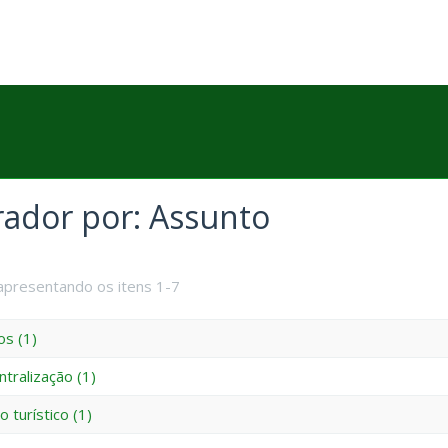
trador por: Assunto
apresentando os itens 1-7
os (1)
tralização (1)
o turístico (1)