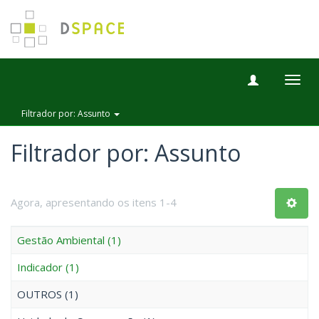
Togg
navig
Filtrador por: Assunto
Filtrador por: Assunto
Agora, apresentando os itens 1-4
Gestão Ambiental (1)
Indicador (1)
OUTROS (1)