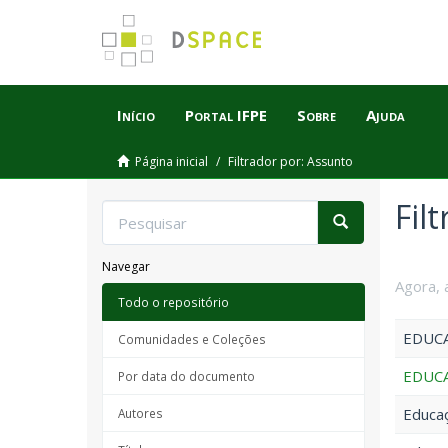
Início
Portal IFPE
Sobre
Ajuda
Página inicial
Filtrador por: Assunto
Fil
Navegar
Agora, 
Todo o repositório
EDUCA
Comunidades e Coleções
EDUCA
Por data do documento
Educaç
Autores