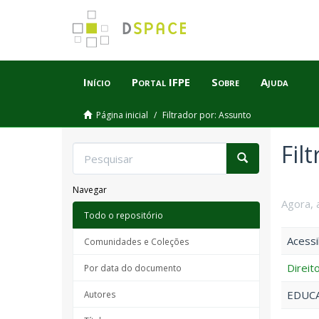
Início
Portal IFPE
Sobre
Ajuda
Página inicial
Filtrador por: Assunto
Fil
Navegar
Agora, 
Todo o repositório
Acessi
Comunidades e Coleções
Direit
Por data do documento
EDUCA
Autores