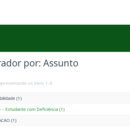
trador por: Assunto
apresentando os itens 1-8
bilidade (1)
o – Estudante com Deficiência (1)
CAO (1)