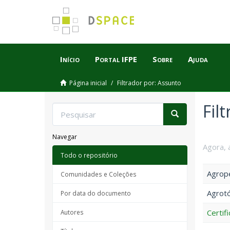
Início
Portal IFPE
Sobre
Ajuda
Página inicial
Filtrador por: Assunto
Fil
Navegar
Agora, 
Todo o repositório
Agrope
Comunidades e Coleções
Agrotó
Por data do documento
Certif
Autores