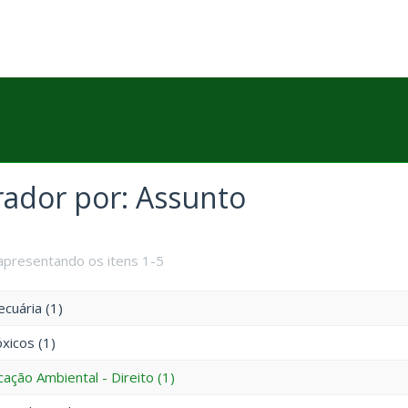
trador por: Assunto
apresentando os itens 1-5
cuária (1)
xicos (1)
icação Ambiental - Direito (1)