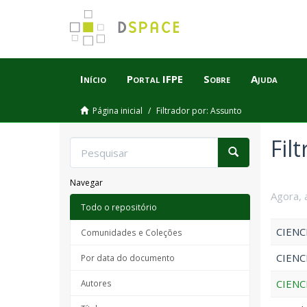
Início
Portal IFPE
Sobre
Ajuda
Página inicial
Filtrador por: Assunto
Fil
Navegar
Agora, 
Todo o repositório
CIENC
Comunidades e Coleções
CIENC
Por data do documento
CIENC
Autores