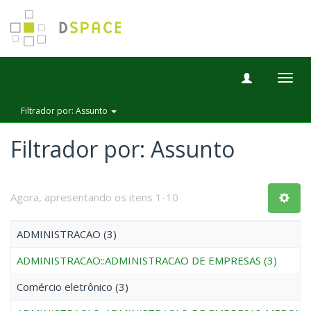
Togg
navig
Filtrador por: Assunto
Filtrador por: Assunto
Agora, apresentando os itens 1-10
ADMINISTRACAO (3)
ADMINISTRACAO::ADMINISTRACAO DE EMPRESAS (3)
Comércio eletrônico (3)