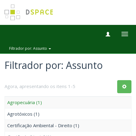
Togg
navig
Filtrador por: Assunto
Filtrador por: Assunto
Agora, apresentando os itens 1-5
Agropecuária (1)
Agrotóxicos (1)
Certificação Ambiental - Direito (1)