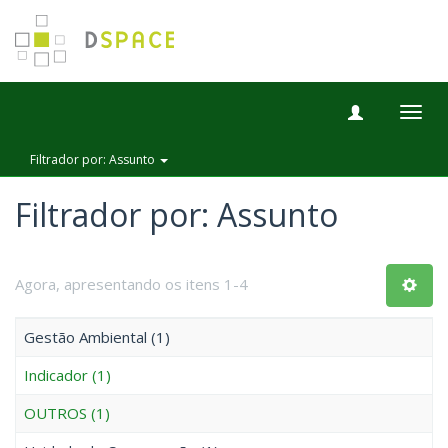
Togg
navig
Filtrador por: Assunto
Filtrador por: Assunto
Agora, apresentando os itens 1-4
Gestão Ambiental (1)
Indicador (1)
OUTROS (1)