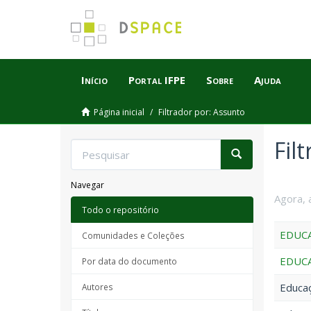
Início
Portal IFPE
Sobre
Ajuda
Página inicial
Filtrador por: Assunto
Fil
Navegar
Agora, 
Todo o repositório
EDUCA
Comunidades e Coleções
EDUCA
Por data do documento
Educaç
Autores