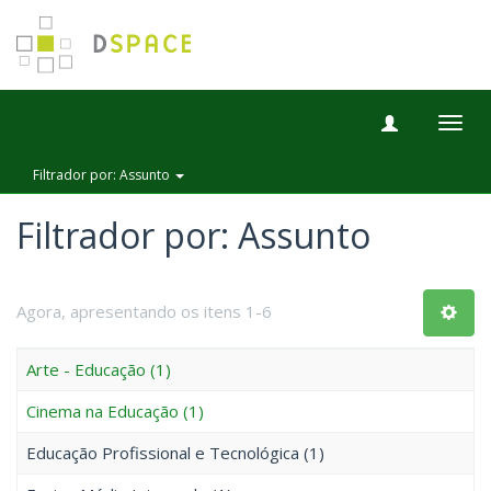
Togg
navig
Filtrador por: Assunto
Filtrador por: Assunto
Agora, apresentando os itens 1-6
Arte - Educação (1)
Cinema na Educação (1)
Educação Profissional e Tecnológica (1)