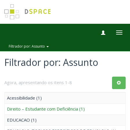
Togg
navig
Filtrador por: Assunto
Filtrador por: Assunto
Agora, apresentando os itens 1-8
Acessibilidade (1)
Direito – Estudante com Deficiência (1)
EDUCACAO (1)