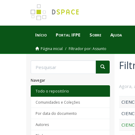
Início
Portal IFPE
Sobre
Ajuda
Página inicial
Filtrador por: Assunto
Fil
Navegar
Agora, 
Todo o repositório
CIENC
Comunidades e Coleções
CIENC
Por data do documento
CIENC
Autores