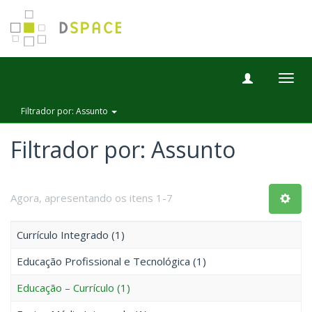
Togg
navig
Filtrador por: Assunto
Filtrador por: Assunto
Agora, apresentando os itens 1-7
Currículo Integrado (1)
Educação Profissional e Tecnológica (1)
Educação – Currículo (1)