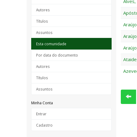
Alves,
Autores
Apósto
Títulos
Araújo
Assuntos
Araújo
Esta comunidade
Araújo
Por data do documento
Ataide,
Autores
Azeved
Títulos
Assuntos
Minha Conta
Entrar
Cadastro