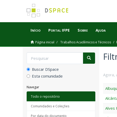
Início
Portal IFPE
Sobre
Ajuda
Página inicial
Trabalhos Acadêmicos e Técnicos
Fil
Buscar DSpace
Agora, 
Esta comunidade
Navegar
Albuqu
Todo o repositório
Alcânt
Comunidades e Coleções
Alves 
Por data do documento