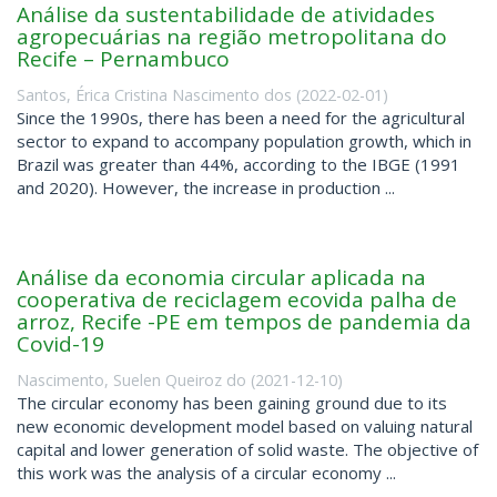
Análise da sustentabilidade de atividades
agropecuárias na região metropolitana do
Recife – Pernambuco
Santos, Érica Cristina Nascimento dos
(
2022-02-01
)
Since the 1990s, there has been a need for the agricultural
sector to expand to accompany population growth, which in
Brazil was greater than 44%, according to the IBGE (1991
and 2020). However, the increase in production ...
Análise da economia circular aplicada na
cooperativa de reciclagem ecovida palha de
arroz, Recife -PE em tempos de pandemia da
Covid-19
Nascimento, Suelen Queiroz do
(
2021-12-10
)
The circular economy has been gaining ground due to its
new economic development model based on valuing natural
capital and lower generation of solid waste. The objective of
this work was the analysis of a circular economy ...