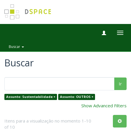
Togg
navig
Buscar
Buscar
Ir
Assunto: Sustentabilidade ×
Assunto: OUTROS ×
Show Advanced Filters
Itens para a visualização no momento 1-10
of 10