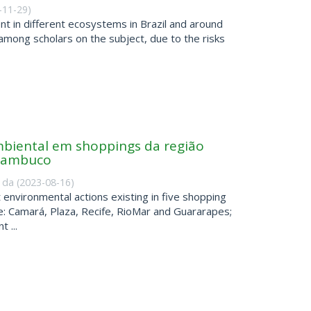
-11-29
)
nt in different ecosystems in Brazil and around
among scholars on the subject, due to the risks
mbiental em shoppings da região
rnambuco
 da
(
2023-08-16
)
environmental actions existing in five shopping
fe: Camará, Plaza, Recife, RioMar and Guararapes;
 ...