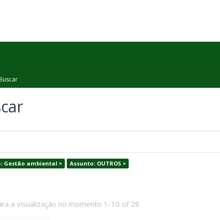
Buscar
car
: Gestão ambiental ×
Assunto: OUTROS ×
ara a visualização no momento 1-10 of 28