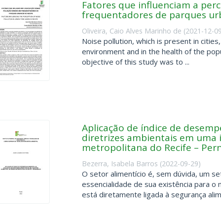
Fatores que influenciam a per
frequentadores de parques ur
Oliveira, Caio Alves Marinho de
(
2021-12-0
Noise pollution, which is present in citie
environment and in the health of the popu
objective of this study was to ...
Aplicação de índice de desemp
diretrizes ambientais em uma i
metropolitana do Recife – Pe
Bezerra, Isabela Barros
(
2022-09-29
)
O setor alimentício é, sem dúvida, um se
essencialidade de sua existência para 
está diretamente ligada à segurança alime