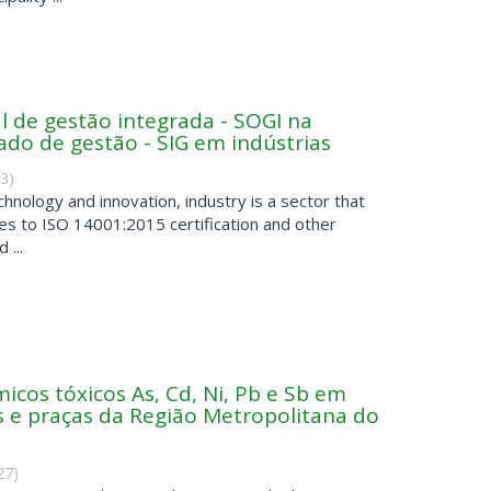
l de gestão integrada - SOGI na
ado de gestão - SIG em indústrias
13
)
hnology and innovation, industry is a sector that
es to ISO 14001:2015 certification and other
 ...
icos tóxicos As, Cd, Ni, Pb e Sb em
s e praças da Região Metropolitana do
27
)