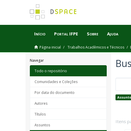
Início
Portal IFPE
Sobre
Ajuda
Página inicial
Trabalhos Acadêmicos e Técnicos
Bus
Navegar
Todo o repositório
Comunidades e Coleções
Por data do documento
Assunto
Autores
Títulos
Itens p
Assuntos