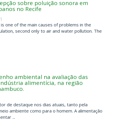
cepção sobre poluição sonora em
banos no Recife
9
)
s, is one of the main causes of problems in the
lation, second only to air and water pollution. The
enho ambiental na avaliação das
ndústria alimentícia, na região
rnambuco.
tor de destaque nos dias atuais, tanto pela
o meio ambiente como para o homem. A alimentação
ntar ...