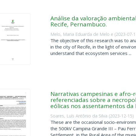
Análise da valoração ambienta
Recife, Pernambuco.
Melo, Maria Eduarda de Melo e
(
2023-07-1
The objective of this research was to an
in the city of Recife, in the light of envi
understand that ecosystem services ...
Narrativas campesinas e afro-r
referenciadas sobre a necropol
eólicas nos assentamentos da
Soares, Luís Antônio da Silva
(
2023-12-15
)
These are the occasional socio-environm
the 500kV Campina Grande III – Pau Ferr
Settlement, in the Rural Area of the municip