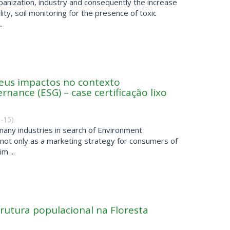
urbanization, industry and consequently the increase
lity, soil monitoring for the presence of toxic
.
seus impactos no contexto
nance (ESG) – case certificação lixo
-15
)
 many industries in search of Environment
y, not only as a marketing strategy for consumers of
m ...
trutura populacional na Floresta