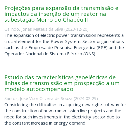
Projeções para expansão da transmissão e
impactos da inserção de um reator na
subestação Morro do Chapéu II
Galindo, Jonas Mateus da Silva
(
2023-12-20
)
The expansion of electric power transmission represents a
crucial element for the Power System. Sector organizations
such as the Empresa de Pesquisa Energética (EPE) and the
Operador Nacional do Sistema Elétrico (ONS) ...
Estudo das características geoelétricas de
linhas de transmissão em prospecção a um
modelo autocompensado
Santos, José Vitor Oliveira de Souza
(
2024-02-29
)
Considering the difficulties in acquiring new rights-of-way for
the construction of new transmission line projects and the
need for such investments in the electricity sector due to
the constant increase in energy demand, ...