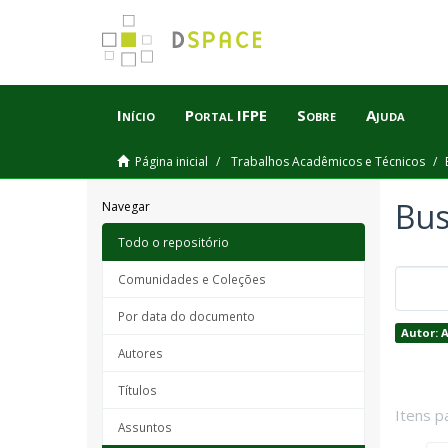
Início
Portal IFPE
Sobre
Ajuda
Página inicial
Trabalhos Acadêmicos e Técnicos
Bus
Navegar
Todo o repositório
Comunidades e Coleções
Por data do documento
Autor: 
Autores
Títulos
Itens p
Assuntos