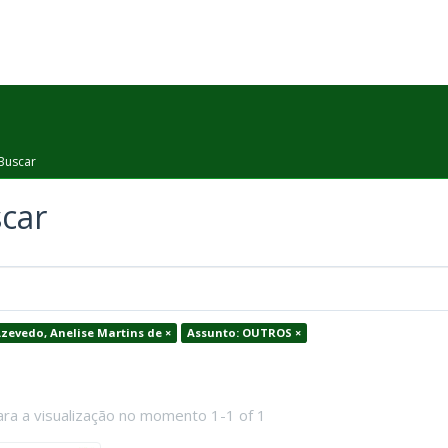
Buscar
car
Azevedo, Anelise Martins de ×
Assunto: OUTROS ×
ara a visualização no momento 1-1 of 1