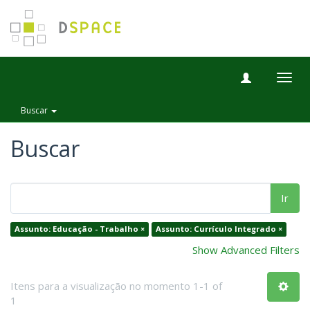
Togg
navig
Buscar
Buscar
Ir
Assunto: Educação - Trabalho ×
Assunto: Currículo Integrado ×
Show Advanced Filters
Itens para a visualização no momento 1-1 of
1