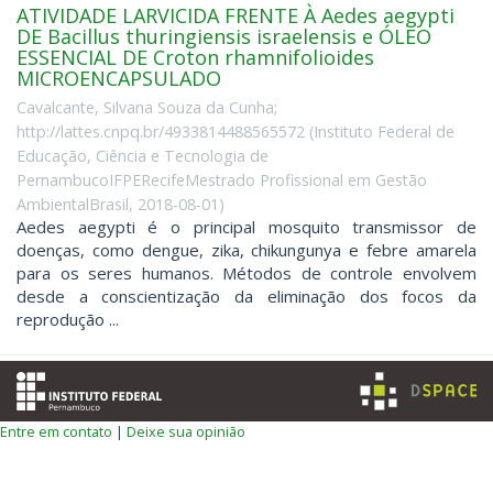
ATIVIDADE LARVICIDA FRENTE À Aedes aegypti
DE Bacillus thuringiensis israelensis e ÓLEO
ESSENCIAL DE Croton rhamnifolioides
MICROENCAPSULADO
Cavalcante, Silvana Souza da Cunha;
http://lattes.cnpq.br/4933814488565572
(
Instituto Federal de
Educação, Ciência e Tecnologia de
PernambucoIFPERecifeMestrado Profissional em Gestão
AmbientalBrasil
,
2018-08-01
)
Aedes aegypti é o principal mosquito transmissor de
doenças, como dengue, zika, chikungunya e febre amarela
para os seres humanos. Métodos de controle envolvem
desde a conscientização da eliminação dos focos da
reprodução ...
Entre em contato
|
Deixe sua opinião