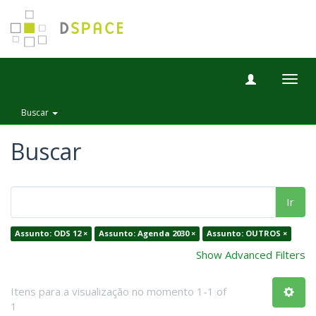
Togg
navig
Buscar
Buscar
Ir
Assunto: ODS 12 ×
Assunto: Agenda 2030 ×
Assunto: OUTROS ×
Show Advanced Filters
Itens para a visualização no momento 1-1 of
1