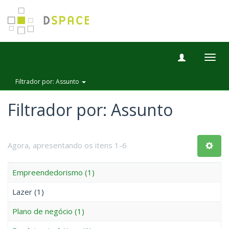
Togg
navig
Filtrador por: Assunto
Filtrador por: Assunto
Agora, apresentando os itens 1-6
Empreendedorismo (1)
Lazer (1)
Plano de negócio (1)