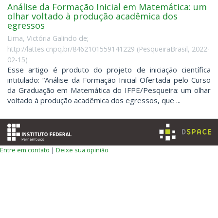
Análise da Formação Inicial em Matemática: um
olhar voltado à produção acadêmica dos
egressos
Lima, Victória Galindo de;
http://lattes.cnpq.br/8462101559141229
(
PesqueiraBrasil
,
2022-
02-15
)
Esse artigo é produto do projeto de iniciação científica
intitulado: “Análise da Formação Inicial Ofertada pelo Curso
da Graduação em Matemática do IFPE/Pesqueira: um olhar
voltado à produção acadêmica dos egressos, que ...
Entre em contato
|
Deixe sua opinião