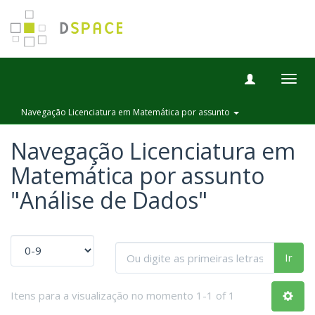
Togg
navig
Navegação Licenciatura em Matemática por assunto
Navegação Licenciatura em
Matemática por assunto
"Análise de Dados"
Ir
Itens para a visualização no momento 1-1 of 1