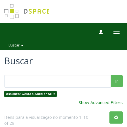
Togg
navig
Buscar
Buscar
Ir
Assunto: Gestão Ambiental ×
Show Advanced Filters
Itens para a visualização no momento 1-10
of 29