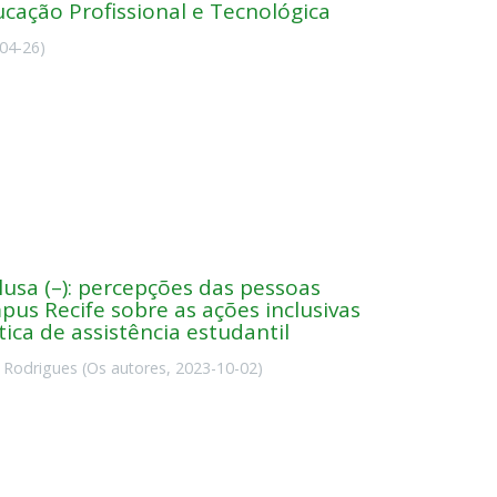
ucação Profissional e Tecnológica
04-26
)
lusa (–): percepções das pessoas
us Recife sobre as ações inclusivas
ica de assistência estudantil
 Rodrigues
(
Os autores
,
2023-10-02
)