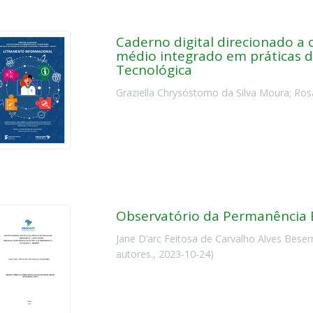
Caderno digital direcionado a
médio integrado em práticas d
Tecnológica
Graziella Chrysóstomo da Silva Moura
;
Ros
Observatório da Permanência E
Jane D’arc Feitosa de Carvalho Alves Beser
autores.
,
2023-10-24
)