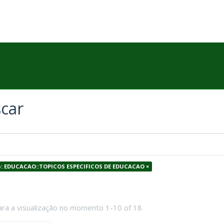
car
: EDUCACAO::TOPICOS ESPECIFICOS DE EDUCACAO ×
ara a visualização no momento 1-10 of 18