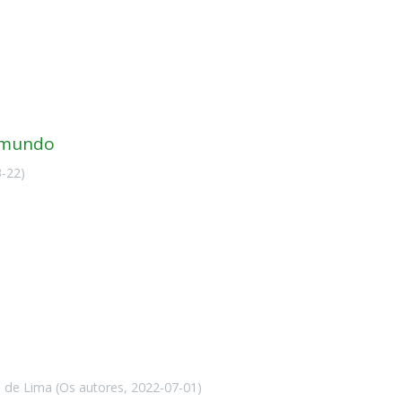
o mundo
3-22
)
 de Lima
(
Os autores
,
2022-07-01
)