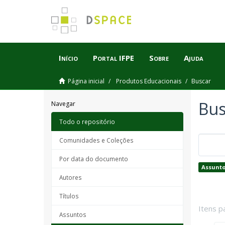
Início
Portal IFPE
Sobre
Ajuda
Página inicial
Produtos Educacionais
Buscar
Bus
Navegar
Todo o repositório
Comunidades e Coleções
Por data do documento
Assunto
Autores
Títulos
Itens p
Assuntos