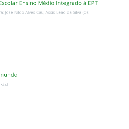
scolar Ensino Médio Integrado à EPT
ra
;
José Nildo Alves Caú
;
Assis Leão da Silva
(
Os
o mundo
3-22
)