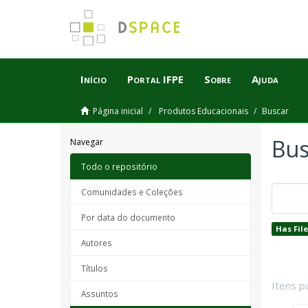
Início
Portal IFPE
Sobre
Ajuda
Página inicial
Produtos Educacionais
Buscar
Bus
Navegar
Todo o repositório
Comunidades e Coleções
Por data do documento
Has File
Autores
Títulos
Itens p
Assuntos