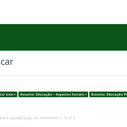
car
(s): true ×
Assunto: Educação – Aspectos Sociais ×
Assunto: Educação Pr
ara a visualização no momento 1-3 of 3