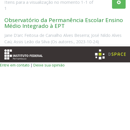
Itens para a visualização no momento 1-1 of
1
Observatório da Permanência Escolar Ensino
Médio Integrado à EPT
Jane D’arc Feitosa de Carvalho Alves Beserra
;
José Nildo Alves
Caú
;
Assis Leão da Silva
(
Os autores.
,
2023-10-24
)
Entre em contato
|
Deixe sua opinião