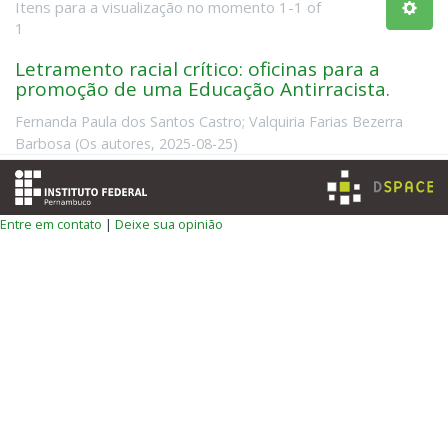
Itens para a visualização no momento 1-1 of
1
Letramento racial crítico: oficinas para a
promoção de uma Educação Antirracista.
Fernanda Paula dos Santos Castro
;
Valquiria Farias Bezerra
Barbosa
(
Os autores
,
2025-08-25
)
Entre em contato
|
Deixe sua opinião