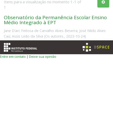
Itens para a visualização no momento 1-1 of
1
Observatório da Permanência Escolar Ensino
Médio Integrado à EPT
Jane D’arc Feitosa de Carvalho Alves Beserra
;
José Nildo Alves
Caú
;
Assis Leão da Silva
(
Os autores.
,
2023-10-24
)
Entre em contato
|
Deixe sua opinião