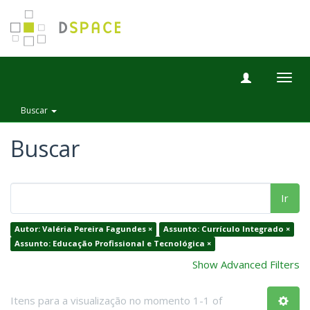
Togg
navig
Buscar
Buscar
Ir
Autor: Valéria Pereira Fagundes ×
Assunto: Currículo Integrado ×
Assunto: Educação Profissional e Tecnológica ×
Show Advanced Filters
Itens para a visualização no momento 1-1 of