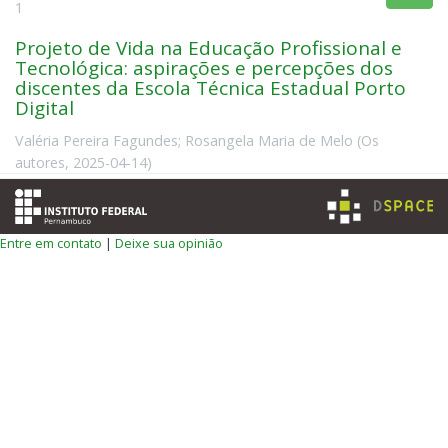
1
Projeto de Vida na Educação Profissional e
Tecnológica: aspirações e percepções dos
discentes da Escola Técnica Estadual Porto
Digital
Valéria Pereira Fagundes
;
Rosangela Maria de Melo
(
Os
autores
,
2025-04-14
)
Entre em contato
|
Deixe sua opinião