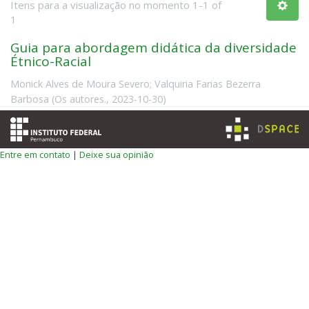
Itens para a visualização no momento 1-1 of
1
Guia para abordagem didática da diversidade
Étnico-Racial
Monick Alves de Moura Severo
;
Valquiria Farias Bezerra
Barbosa
(
Os autores.
,
2023-10-30
)
Entre em contato
|
Deixe sua opinião