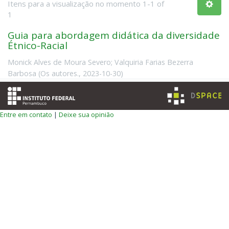
Itens para a visualização no momento 1-1 of
1
Guia para abordagem didática da diversidade
Étnico-Racial
Monick Alves de Moura Severo
;
Valquiria Farias Bezerra
Barbosa
(
Os autores.
,
2023-10-30
)
Entre em contato
|
Deixe sua opinião